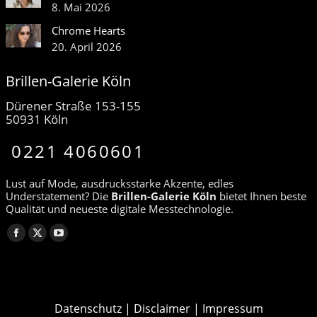
8. Mai 2026
Chrome Hearts
20. April 2026
Brillen-Galerie Köln
Dürener Straße 153-155
50931 Köln
0221 4060601
Lust auf Mode, ausdrucksstarke Akzente, edles
Understatement? Die
Brillen-Galerie Köln
bietet Ihnen beste
Qualität und neueste digitale Messtechnologie.
Finden Sie uns auf:
Facebook
X
YouTube
page
page
page
opens
opens
opens
in
in
in
Datenschutz
|
Disclaimer
|
Impressum
new
new
new