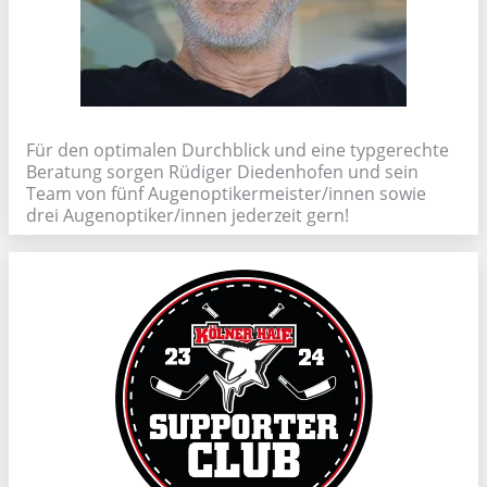
Für den optimalen Durchblick und eine typgerechte
Beratung sorgen Rüdiger Diedenhofen und sein
Team von fünf Augenoptikermeister/innen sowie
drei Augenoptiker/innen jederzeit gern!