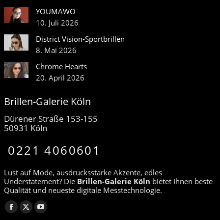
YOUMAWO
10. Juli 2026
District Vision-Sportbrillen
8. Mai 2026
Chrome Hearts
20. April 2026
Brillen-Galerie Köln
Dürener Straße 153-155
50931 Köln
0221 4060601
Lust auf Mode, ausdrucksstarke Akzente, edles
Understatement? Die
Brillen-Galerie Köln
bietet Ihnen beste
Qualität und neueste digitale Messtechnologie.
Finden Sie uns auf:
Facebook
X
YouTube