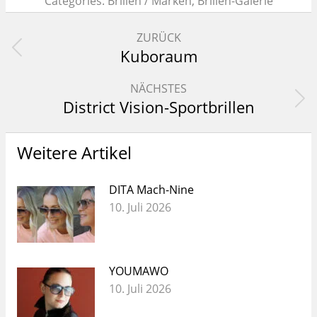
Categories:
Brillen / Marken
,
Brillen-Galerie
Kommentarnavigation
ZURÜCK
Kuboraum
Vorheriger
Beitrag:
NÄCHSTES
District Vision-Sportbrillen
Nächster
Beitrag:
Weitere Artikel
DITA Mach-Nine
10. Juli 2026
YOUMAWO
10. Juli 2026