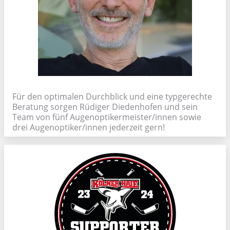
Für den optimalen Durchblick und eine typgerechte
Beratung sorgen Rüdiger Diedenhofen und sein
Team von fünf Augenoptikermeister/innen sowie
drei Augenoptiker/innen jederzeit gern!