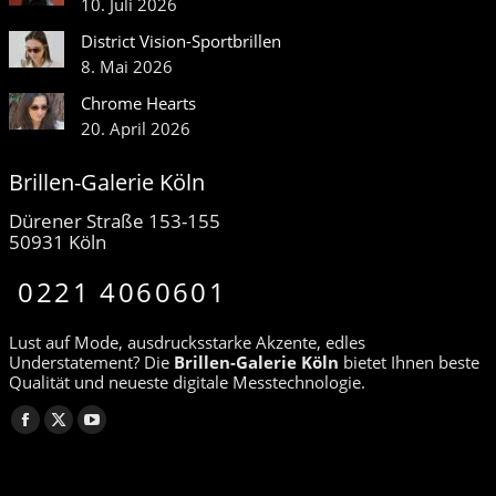
10. Juli 2026
District Vision-Sportbrillen
8. Mai 2026
Chrome Hearts
20. April 2026
Brillen-Galerie Köln
Dürener Straße 153-155
50931 Köln
0221 4060601
Lust auf Mode, ausdrucksstarke Akzente, edles
Understatement? Die
Brillen-Galerie Köln
bietet Ihnen beste
Qualität und neueste digitale Messtechnologie.
Finden Sie uns auf:
Facebook
X
YouTube
page
page
page
opens
opens
opens