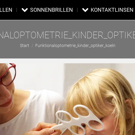
ILLEN
SONNENBRILLEN
KONTAKTLINSEN
NALOPTOMETRIE_KINDER_OPTIK
Sie befinden sich hier:
Start
Funktionaloptometrie_kinder_optiker_koeln