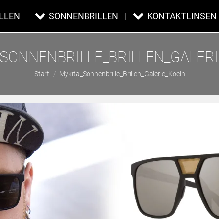
ILLEN
SONNENBRILLEN
KONTAKTLINSEN
SONNENBRILLE_BRILLEN_GALER
Sie befinden sich hier:
Start
Mykita_Sonnenbrille_Brillen_Galerie_Koeln