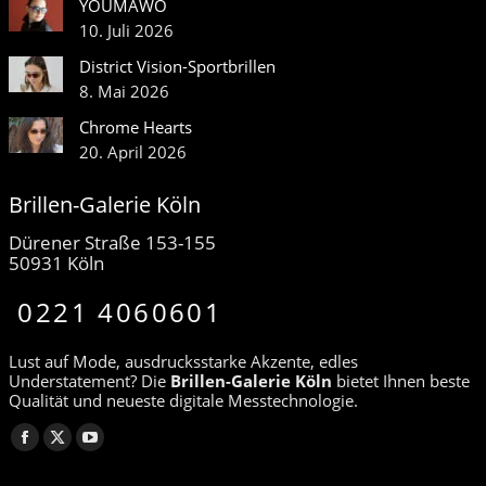
YOUMAWO
10. Juli 2026
District Vision-Sportbrillen
8. Mai 2026
Chrome Hearts
20. April 2026
Brillen-Galerie Köln
Dürener Straße 153-155
50931 Köln
0221 4060601
Lust auf Mode, ausdrucksstarke Akzente, edles
Understatement? Die
Brillen-Galerie Köln
bietet Ihnen beste
Qualität und neueste digitale Messtechnologie.
Finden Sie uns auf:
Facebook
X
YouTube
page
page
page