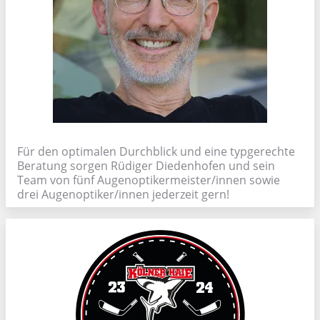
Für den optimalen Durchblick und eine typgerechte
Beratung sorgen Rüdiger Diedenhofen und sein
Team von fünf Augenoptikermeister/innen sowie
drei Augenoptiker/innen jederzeit gern!