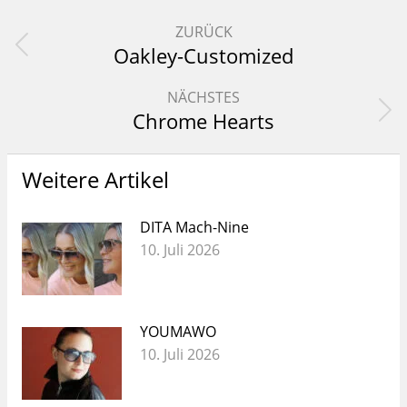
Kommentarnavigation
ZURÜCK
Oakley-Customized
Vorheriger
Beitrag:
NÄCHSTES
Chrome Hearts
Nächster
Beitrag:
Weitere Artikel
DITA Mach-Nine
10. Juli 2026
YOUMAWO
10. Juli 2026