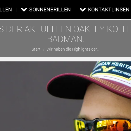
ILLEN
SONNENBRILLEN
KONTAKTLINSEN
 DER AKTUELLEN OAKLEY KOLLEK
BADMAN.
Sie befinden sich hier:
Start
Wir haben die Highlights der…