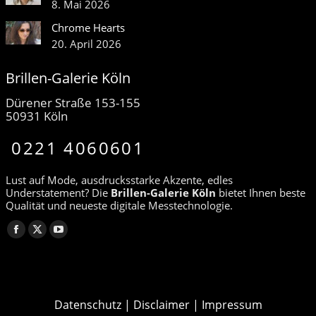
8. Mai 2026
Chrome Hearts
20. April 2026
Brillen-Galerie Köln
Dürener Straße 153-155
50931 Köln
0221 4060601
Lust auf Mode, ausdrucksstarke Akzente, edles
Understatement? Die
Brillen-Galerie Köln
bietet Ihnen beste
Qualität und neueste digitale Messtechnologie.
Finden Sie uns auf:
Facebook
X
YouTube
page
page
page
opens
opens
opens
in
in
in
Datenschutz
|
Disclaimer
|
Impressum
new
new
new