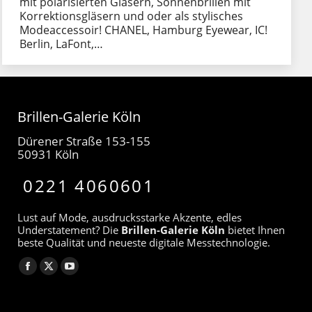
mit polarisierten Gläsern, Sonnenbrillen mit
Korrektionsgläsern und oder als stylisches
Modeaccessoir! CHANEL, Hamburg Eyewear, IC!
Berlin, LaFont,…
Brillen-Galerie Köln
Dürener Straße 153-155
50931 Köln
0221 4060601
Lust auf Mode, ausdrucksstarke Akzente, edles
Understatement? Die
Brillen-Galerie Köln
bietet Ihnen
beste Qualität und neueste digitale Messtechnologie.
Finden Sie uns auf:
Facebook
X
YouTube
page
page
page
opens
opens
opens