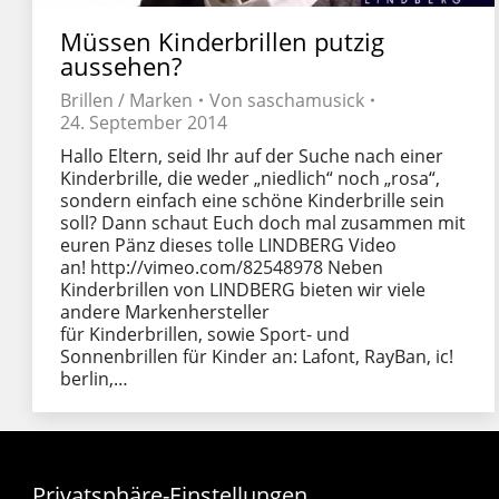
Müssen Kinderbrillen putzig
aussehen?
Brillen / Marken
Von
saschamusick
24. September 2014
Hallo Eltern, seid Ihr auf der Suche nach einer
Kinderbrille, die weder „niedlich“ noch „rosa“,
sondern einfach eine schöne Kinderbrille sein
soll? Dann schaut Euch doch mal zusammen mit
euren Pänz dieses tolle LINDBERG Video
an! http://vimeo.com/82548978 Neben
Kinderbrillen von LINDBERG bieten wir viele
andere Markenhersteller
für Kinderbrillen, sowie Sport- und
Sonnenbrillen für Kinder an: Lafont, RayBan, ic!
berlin,…
Privatsphäre-Einstellungen