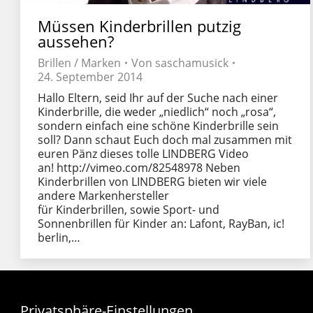
Müssen Kinderbrillen putzig
aussehen?
Brillen / Marken
Von
saschamusick
24. September 2014
Hallo Eltern, seid Ihr auf der Suche nach einer
Kinderbrille, die weder „niedlich“ noch „rosa“,
sondern einfach eine schöne Kinderbrille sein
soll? Dann schaut Euch doch mal zusammen mit
euren Pänz dieses tolle LINDBERG Video
an! http://vimeo.com/82548978 Neben
Kinderbrillen von LINDBERG bieten wir viele
andere Markenhersteller
für Kinderbrillen, sowie Sport- und
Sonnenbrillen für Kinder an: Lafont, RayBan, ic!
berlin,…
Privatsphäre-Einstellungen