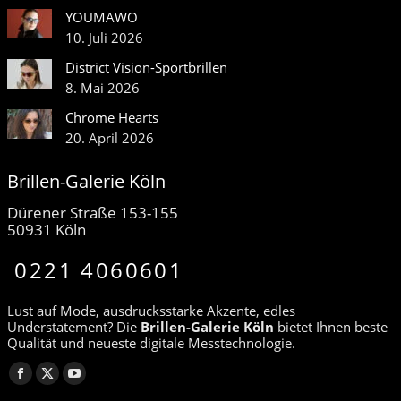
YOUMAWO
10. Juli 2026
District Vision-Sportbrillen
8. Mai 2026
Chrome Hearts
20. April 2026
Brillen-Galerie Köln
Dürener Straße 153-155
50931 Köln
0221 4060601
Lust auf Mode, ausdrucksstarke Akzente, edles
Understatement? Die
Brillen-Galerie Köln
bietet Ihnen beste
Qualität und neueste digitale Messtechnologie.
Finden Sie uns auf:
Facebook
X
YouTube