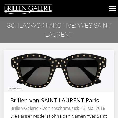
SCHLAGWORT-ARCHIVE:
YVES SAINT
LAURENT
Sie befinden sich hier:
Brillen von SAINT LAURENT Paris
Brillen-Galerie
Von
saschamusick
3. Mai 2016
Die Pariser Mode ist ohne den Namen Yves Saint