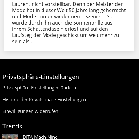
Laurent nicht vorstellbar. Denn der Meister der
Mode hat in dieser Welt 50 Jahre lang geherrscht
und Mode immer wieder neu inszeniert. So
wurde durch ihn auch die Sonnenbrille aus
ihrem Schattendasein erlöst und auf den
Laufsteg der Mode geschickt um weit mehr zu
sein als…
Privatsphäre-Einstellungen
Privatsphäre-Einstellungen ändern
Historie der Privatsphäre-Einstellungen
Einwilligungen widerrufen
Trends
DITA Mach-Nine