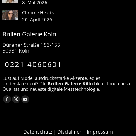
8. Mai 2026
Chrome Hearts
20. April 2026
Brillen-Galerie Köln
Dürener Straße 153-155
50931 Köln
0221 4060601
Lust auf Mode, ausdrucksstarke Akzente, edles
Understatement? Die
Brillen-Galerie Köln
bietet Ihnen beste
Qualität und neueste digitale Messtechnologie.
Finden Sie uns auf:
Facebook
X
YouTube
page
page
page
opens
opens
opens
in
in
in
Datenschutz
|
Disclaimer
|
Impressum
new
new
new