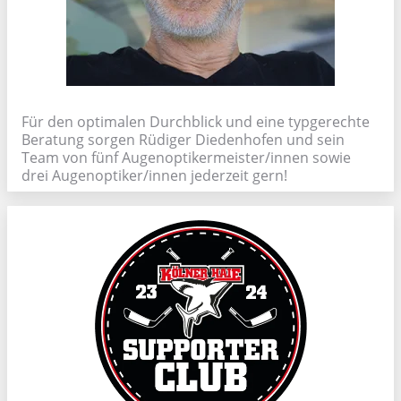
Für den optimalen Durchblick und eine typgerechte
Beratung sorgen Rüdiger Diedenhofen und sein
Team von fünf Augenoptikermeister/innen sowie
drei Augenoptiker/innen jederzeit gern!