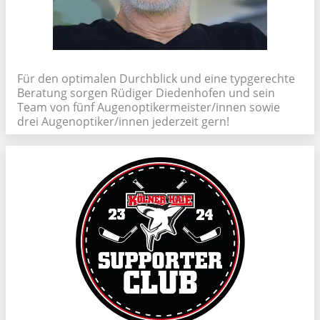
Für den optimalen Durchblick und eine typgerechte
Beratung sorgen Rüdiger Diedenhofen und sein
Team von fünf Augenoptikermeister/innen sowie
drei Augenoptiker/innen jederzeit gern!