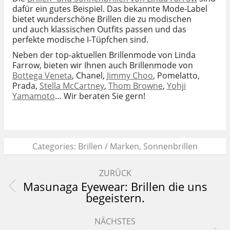
dafür ein gutes Beispiel. Das bekannte Mode-Label
bietet wunderschöne Brillen die zu modischen
und auch klassischen Outfits passen und das
perfekte modische I-Tüpfchen sind.
Neben der top-aktuellen Brillenmode von Linda
Farrow, bieten wir Ihnen auch Brillenmode von
Bottega Veneta
, Chanel,
Jimmy Choo
, Pomelatto,
Prada,
Stella McCartney
,
Thom Browne
,
Yohji
Yamamoto
… Wir beraten Sie gern!
Categories:
Brillen / Marken
,
Sonnenbrillen
Kommentarnavigation
ZURÜCK
Masunaga Eyewear: Brillen die uns
Vorheriger
begeistern.
Beitrag:
NÄCHSTES